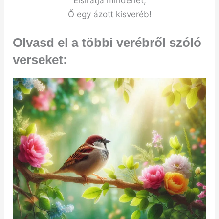
Elsiratja mindenét,
Ő egy ázott kisveréb!
Olvasd el a többi verébről szóló
verseket: