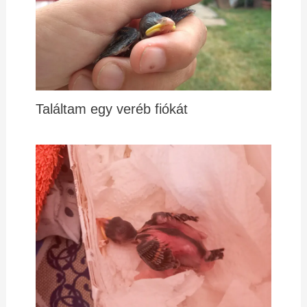
Találtam egy veréb fiókát