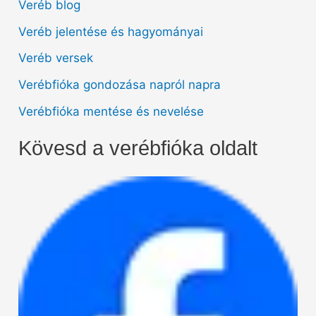
Veréb blog
Veréb jelentése és hagyományai
Veréb versek
Verébfióka gondozása napról napra
Verébfióka mentése és nevelése
Kövesd a verébfióka oldalt