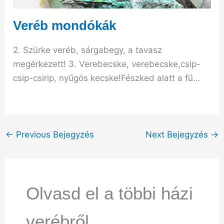
Veréb mondókák
2. Szürke veréb, sárgabegy, a tavasz
megérkezett! 3. Verebecske, verebecske,csip-
csip-csirip, nyűgös kecske!Fészked alatt a fű…
←
Previous Bejegyzés
Next Bejegyzés
→
Olvasd el a többi házi
verébről,