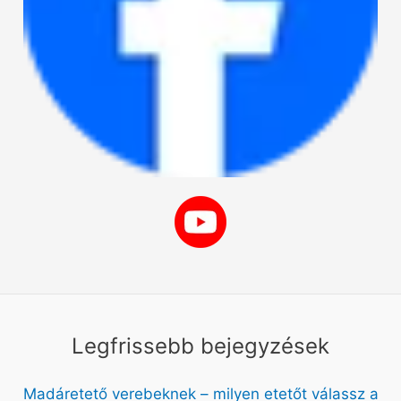
Legfrissebb bejegyzések
Madáretető verebeknek – milyen etetőt válassz a