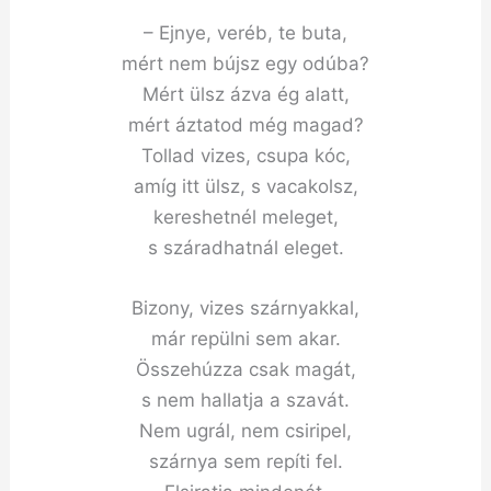
– Ejnye, veréb, te buta,
mért nem bújsz egy odúba?
Mért ülsz ázva ég alatt,
mért áztatod még magad?
Tollad vizes, csupa kóc,
amíg itt ülsz, s vacakolsz,
kereshetnél meleget,
s száradhatnál eleget.
Bizony, vizes szárnyakkal,
már repülni sem akar.
Összehúzza csak magát,
s nem hallatja a szavát.
Nem ugrál, nem csiripel,
szárnya sem repíti fel.