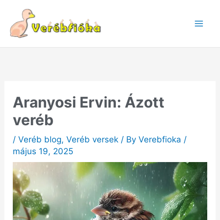
Skip
to
content
Aranyosi Ervin: Ázott
veréb
/
Veréb blog
,
Veréb versek
/ By
Verebfioka
/
május 19, 2025