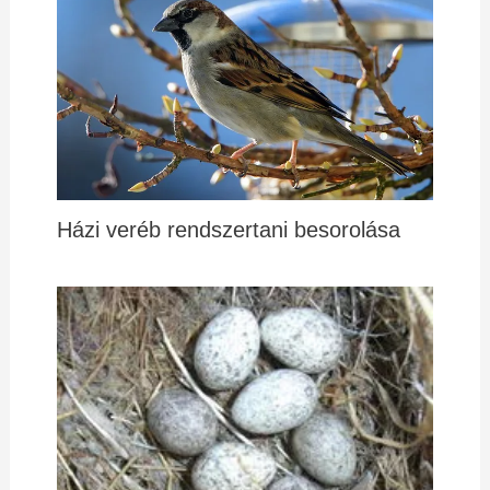
Házi veréb rendszertani besorolása