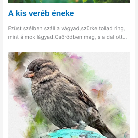
A kis veréb éneke
Ezüst szélben száll a vágyad,szürke tollad ring,
mint álmok lágyad.Csőrödben mag, s a dal ott…