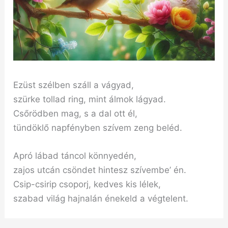
Ezüst szélben száll a vágyad,
szürke tollad ring, mint álmok lágyad.
Csőrödben mag, s a dal ott él,
tündöklő napfényben szívem zeng beléd.
Apró lábad táncol könnyedén,
zajos utcán csöndet hintesz szívembe’ én.
Csip-csirip csoporj, kedves kis lélek,
szabad világ hajnalán énekeld a végtelent.