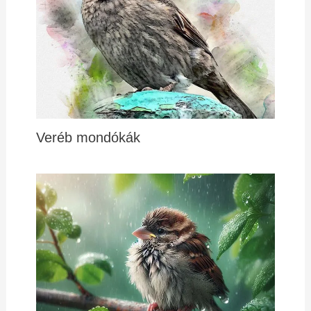
Veréb mondókák