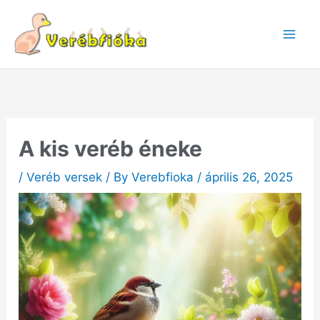
Skip
to
content
A kis veréb éneke
/
Veréb versek
/ By
Verebfioka
/
április 26, 2025