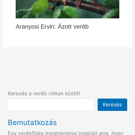
Aranyosi Ervin: Ázott veréb
Keresés a veréb cikkek között
Keresés
Bemutatkozás
Egy verébfióka megmentése inspirált arra, hogy