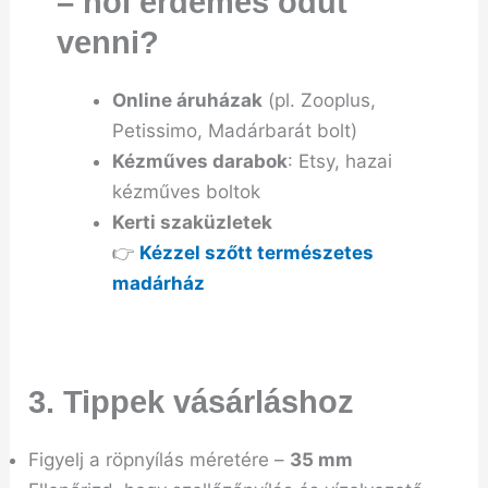
– hol érdemes odút
venni?
Online áruházak
(pl. Zooplus,
Petissimo, Madárbarát bolt)
Kézműves darabok
: Etsy, hazai
kézműves boltok
Kerti szaküzletek
👉
Kézzel szőtt természetes
madárház
3. Tippek vásárláshoz
Figyelj a röpnyílás méretére –
35 mm