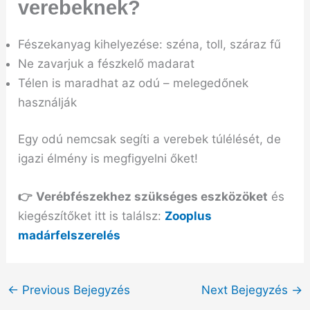
verebeknek?
Fészekanyag kihelyezése: széna, toll, száraz fű
Ne zavarjuk a fészkelő madarat
Télen is maradhat az odú – melegedőnek
használják
Egy odú nemcsak segíti a verebek túlélését, de
igazi élmény is megfigyelni őket!
👉
Verébfészekhez szükséges eszközöket
és
kiegészítőket itt is találsz:
Zooplus
madárfelszerelés
←
Previous Bejegyzés
Next Bejegyzés
→