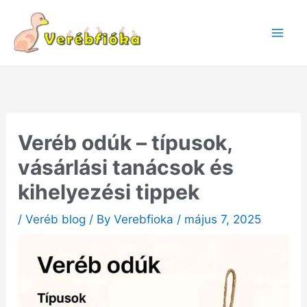
Skip
to
content
Veréb odúk – típusok,
vásárlási tanácsok és
kihelyezési tippek
/
Veréb blog
/ By
Verebfioka
/
május 7, 2025