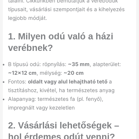
találni. Cikkünkben bemutatjuk a verébodúk
típusait, vásárlási szempontjait és a kihelyezés
legjobb módját.
1. Milyen odú való a házi
verébnek?
B típusú odú: röpnyílás:
~35 mm
, alapterület:
~12×12 cm
, mélység:
~20 cm
Fontos:
oldalt vagy alul lehajtható tető
a
tisztításhoz, kivétel, ha természetes anyag
Alapanyag: természetes fa (pl. fenyő),
impregnált vagy kezeletlen
2. Vásárlási lehetőségek –
hol érdemes odút venni?