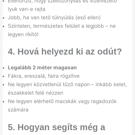
Ellenőrizd, hogy szellőzőnyílás és vízelvezető
lyuk van-e rajta
Jobb, ha van tető túlnyúlás (eső ellen)
Színtelen, természetes felület a legjobb – ne
legyen rikító!
4. Hová helyezd ki az odút?
Legalább 2 méter magasan
Fákra, ereszalá, falra rögzítve
Ne legyen közvetlenül tűző napon – inkább kelet,
északkelet felé nézzen
Ne legyen elérhető macskák vagy ragadozók
számára
5. Hogyan segíts még a