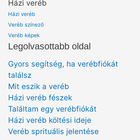
Házi veréb
Házi veréb
Veréb színező
Veréb képek
Legolvasottabb oldal
Gyors segítség, ha verébfiókát
találsz
Mit eszik a veréb
Házi veréb fészek
Találtam egy verébfiókát
Házi veréb költési ideje
Veréb sprituális jelentése