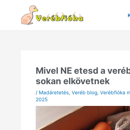
Skip
to
content
Mivel NE etesd a veréb
sokan elkövetnek
/
Madáretetés
,
Veréb blog
,
Verébfióka 
2025