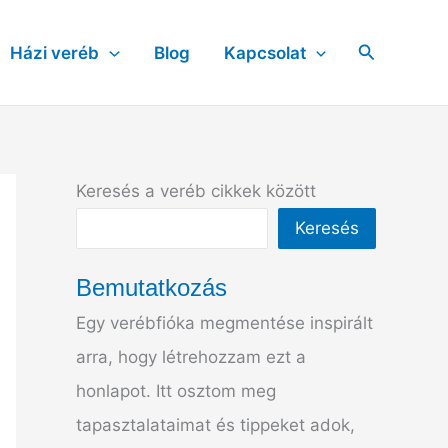
Search
Házi veréb
Blog
Kapcsolat
Keresés a veréb cikkek között
Keresés
Bemutatkozás
Egy verébfióka megmentése inspirált
arra, hogy létrehozzam ezt a
honlapot. Itt osztom meg
tapasztalataimat és tippeket adok,