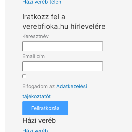
Házi veréb télen
Iratkozz fel a
verebfioka.hu hírlevelére
Keresztnév
Email cím
Elfogadom az
Adatkezelési
tájékoztatót
Feliratkozás
Házi veréb
Házi veréb