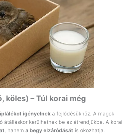
, köles) – Túl korai még
táplálékot igényelnek
a fejlődésükhöz. A magok
ó átálláskor kerülhetnek be az étrendjükbe. A korai
at
, hanem
a begy elzáródását
is okozhatja.