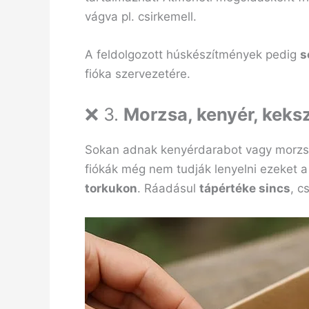
vágva pl. csirkemell.
A feldolgozott húskészítmények pedig
s
fióka szervezetére.
❌ 3.
Morzsa, kenyér, keksz
Sokan adnak kenyérdarabot vagy morzs
fiókák még nem tudják lenyelni ezeket 
torkukon
. Ráadásul
tápértéke sincs
, c