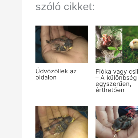
szóló cikket:
Üdvözöllek az
Fióka vagy csi
oldalon
– A különbség
egyszerűen,
érthetően