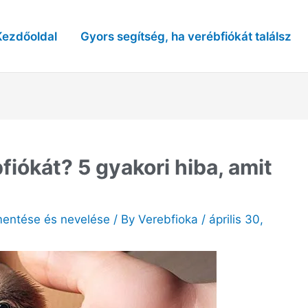
Kezdőoldal
Gyors segítség, ha verébfiókát találsz
fiókát? 5 gyakori hiba, amit
mentése és nevelése
/ By
Verebfioka
/
április 30,