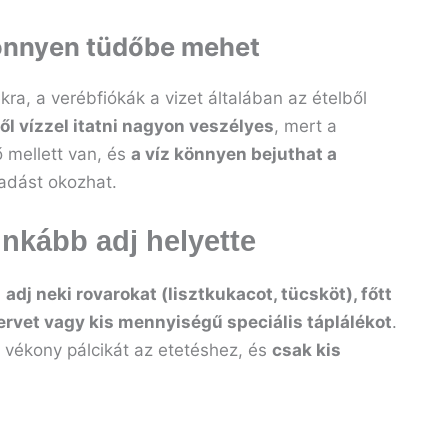
könnyen tüdőbe mehet
ra, a verébfiókák a vizet általában az ételből
 vízzel itatni nagyon veszélyes
, mert a
ő mellett van, és
a víz könnyen bejuthat a
ladást okozhat.
inkább adj helyette
,
adj neki rovarokat (lisztkukacot, tücsköt), főtt
rvet vagy kis mennyiségű speciális táplálékot
.
y vékony pálcikát az etetéshez, és
csak kis