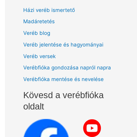
Házi veréb ismertető
Madáretetés
Veréb blog
Veréb jelentése és hagyományai
Veréb versek
Verébfióka gondozása napról napra
Verébfióka mentése és nevelése
Kövesd a verébfióka
oldalt