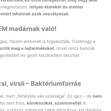
 verébfióka, és mitől betegedhet meg vagy akár
en megmutatom,
milyen ételeket és etetési
s
miért lehetnek ezek veszélyesek
.
 NEM madárnak való!
éges, hiszen emberek is fogyasztják. Csakhogy a
ztik meg a tejtermékeket
, mivel nincs bennük
gyulladást és gyors kiszáradást okozhat.
si, virsli – Baktériumforrás
k, mert „fehérjére van szüksége”. Ez igaz – de
nem
 ha nem friss,
kórokozókat, szalmonellát
is
ss, színhúst adhatunk nekik leforrázva, kis darabra