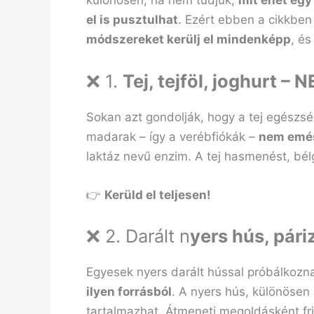
különösen, ha nem tudjuk,
mit ehet egy
el is pusztulhat
. Ezért ebben a cikkb
módszereket kerülj el mindenképp
, é
❌ 1.
Tej, tejföl, joghurt –
Sokan azt gondolják, hogy a tej egészs
madarak – így a verébfiókák –
nem emés
laktáz nevű enzim. A tej hasmenést, bél
👉
Kerüld el teljesen!
❌ 2. Darált n
yers hús, páriz
Egyesek nyers darált hússal próbálkozna
ilyen forrásból
. A nyers hús, különösen
tartalmazhat. Átmeneti megoldásként fri