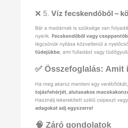
❌ 5.
Víz fecskendőből – 
Bár a madárnak is szüksége van folyadék
nyerik.
Fecskendőből vagy cseppentőből
légcsövük nyílása közvetlenül a nyelőcs
tüdejükbe
, ami fulladást vagy tüdőgyul
✅ Összefoglalás: Amit 
Ha meg akarsz menteni egy verébfiókát
tojásfehérjét, alutasakos macskakonze
Használj lekerekített szélű csipeszt vag
adagokat adj egyszerre!
🧠 Záró gondolatok