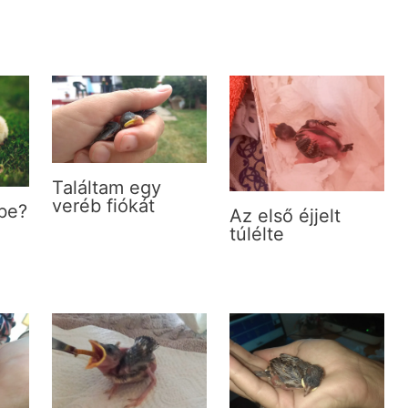
Találtam egy
veréb fiókát
be?
Az első éjjelt
túlélte