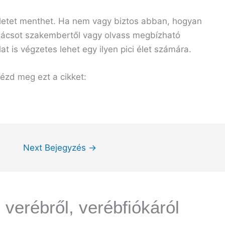
életet menthet. Ha nem vagy biztos abban, hogyan
tanácsot szakembertől vagy olvass megbízható
at is végzetes lehet egy ilyen pici élet számára.
Nézd meg ezt a cikket:
Next Bejegyzés
→
 verébről, verébfiókáról