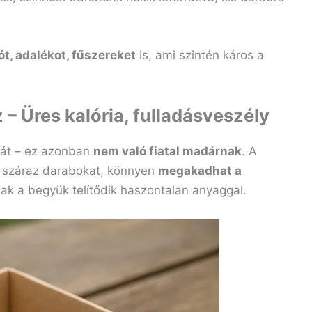
ót, adalékot, fűszereket
is, ami szintén káros a
 – Üres kalória, fulladásveszély
át – ez azonban
nem való fiatal madárnak
. A
a száraz darabokat, könnyen
megakadhat a
sak a begyük telítődik haszontalan anyaggal.