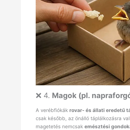
❌ 4.
Magok (pl. napraforgó
A verébfiókák
rovar- és állati eredetű 
csak később, az önálló táplálkozásra val
magetetés nemcsak
emésztési gondok