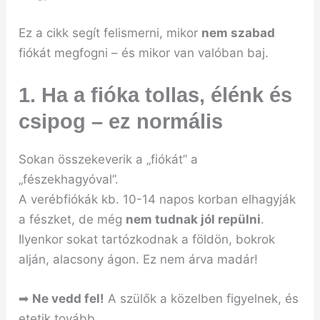
Ez a cikk segít felismerni, mikor
nem szabad
fiókát megfogni – és mikor van valóban baj.
1. Ha a fióka
tollas, élénk és
csipog
– ez normális
Sokan összekeverik a „fiókát” a
„fészekhagyóval”.
A verébfiókák kb. 10-14 napos korban elhagyják
a fészket, de még
nem tudnak jól repülni
.
Ilyenkor sokat tartózkodnak a földön, bokrok
alján, alacsony ágon. Ez nem árva madár!
➡
Ne vedd fel!
A szülők a közelben figyelnek, és
etetik tovább.