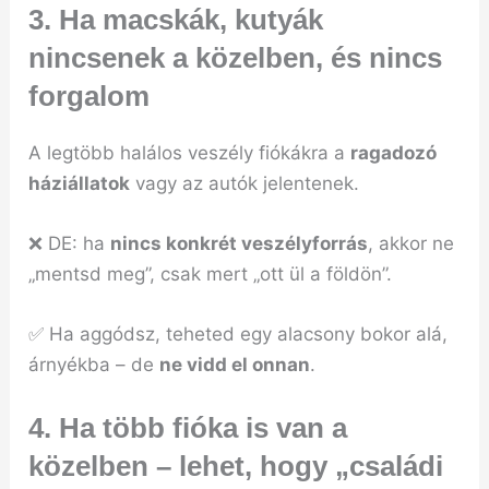
3. Ha
macskák, kutyák
nincsenek a közelben
, és nincs
forgalom
A legtöbb halálos veszély fiókákra a
ragadozó
háziállatok
vagy az autók jelentenek.
❌ DE: ha
nincs konkrét veszélyforrás
, akkor ne
„mentsd meg”, csak mert „ott ül a földön”.
✅ Ha aggódsz, teheted egy alacsony bokor alá,
árnyékba – de
ne vidd el onnan
.
4. Ha
több fióka is van a
közelben
– lehet, hogy „családi