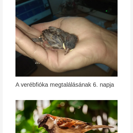
A verébfióka megtalálásának 6. napja