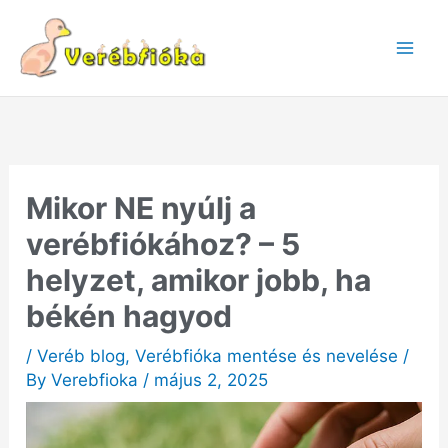
Skip
to
content
Mikor NE nyúlj a
verébfiókához? – 5
helyzet, amikor jobb, ha
békén hagyod
/
Veréb blog
,
Verébfióka mentése és nevelése
/
By
Verebfioka
/
május 2, 2025