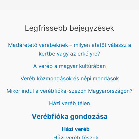
Legfrissebb bejegyzések
Madáretető verebeknek – milyen etetőt válassz a
kertbe vagy az erkélyre?
A veréb a magyar kultúrában
Veréb közmondások és népi mondások
Mikor indul a verébfióka-szezon Magyarországon?
Házi veréb télen
Verébfióka gondozása
Házi veréb
Házi veréb fészek