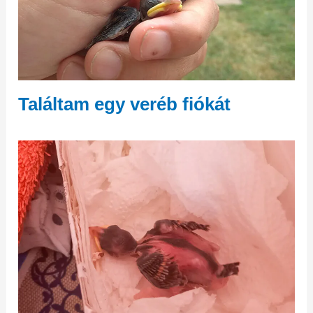
Találtam egy veréb fiókát