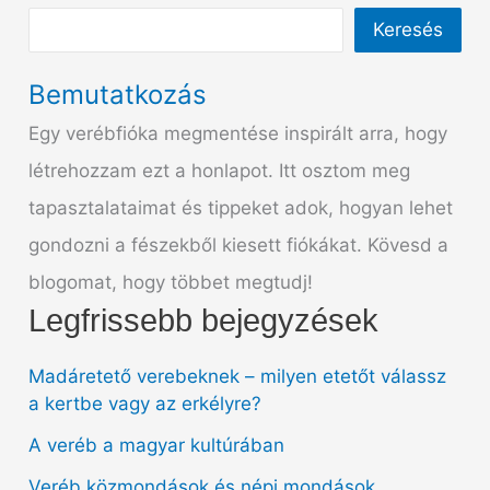
Keresés
Bemutatkozás
Egy verébfióka megmentése inspirált arra, hogy
létrehozzam ezt a honlapot. Itt osztom meg
tapasztalataimat és tippeket adok, hogyan lehet
gondozni a fészekből kiesett fiókákat. Kövesd a
blogomat, hogy többet megtudj!
Legfrissebb bejegyzések
Madáretető verebeknek – milyen etetőt válassz
a kertbe vagy az erkélyre?
A veréb a magyar kultúrában
Veréb közmondások és népi mondások