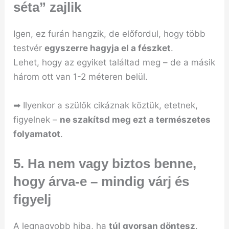
séta” zajlik
Igen, ez furán hangzik, de előfordul, hogy több
testvér
egyszerre hagyja el a fészket
.
Lehet, hogy az egyiket találtad meg – de a másik
három ott van 1-2 méteren belül.
➡ Ilyenkor a szülők cikáznak köztük, etetnek,
figyelnek –
ne szakítsd meg ezt a természetes
folyamatot
.
5. Ha
nem vagy biztos benne,
hogy árva-e
– mindig várj és
figyelj
A legnagyobb hiba, ha
túl gyorsan döntesz
.