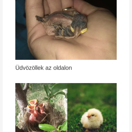
Üdvözöllek az oldalon