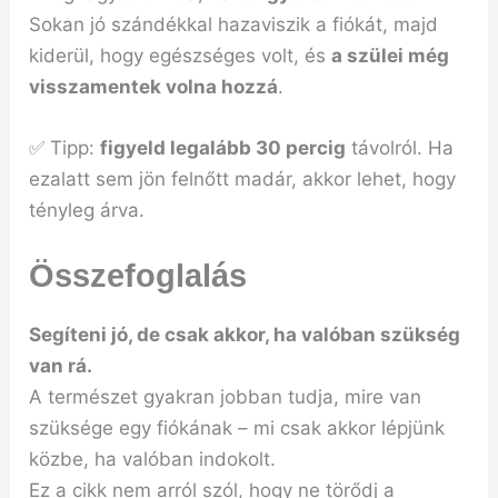
Sokan jó szándékkal hazaviszik a fiókát, majd
kiderül, hogy egészséges volt, és
a szülei még
visszamentek volna hozzá
.
✅ Tipp:
figyeld legalább 30 percig
távolról. Ha
ezalatt sem jön felnőtt madár, akkor lehet, hogy
tényleg árva.
Összefoglalás
Segíteni jó, de csak akkor, ha valóban szükség
van rá.
A természet gyakran jobban tudja, mire van
szüksége egy fiókának – mi csak akkor lépjünk
közbe, ha valóban indokolt.
Ez a cikk nem arról szól, hogy ne törődj a