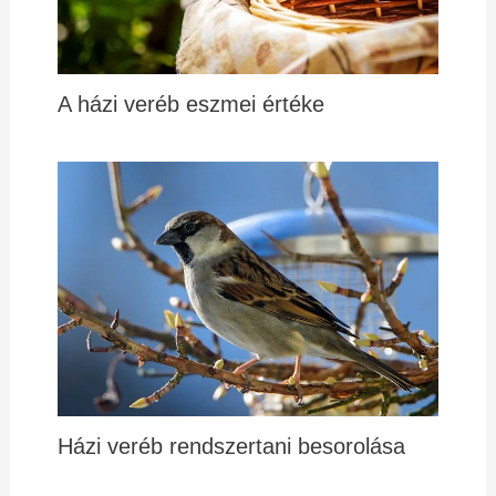
A házi veréb eszmei értéke
Házi veréb rendszertani besorolása