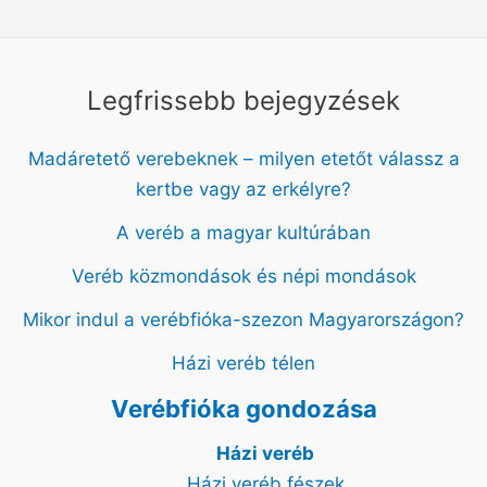
Legfrissebb bejegyzések
Madáretető verebeknek – milyen etetőt válassz a
kertbe vagy az erkélyre?
A veréb a magyar kultúrában
Veréb közmondások és népi mondások
Mikor indul a verébfióka-szezon Magyarországon?
Házi veréb télen
Verébfióka gondozása
Házi veréb
Házi veréb fészek