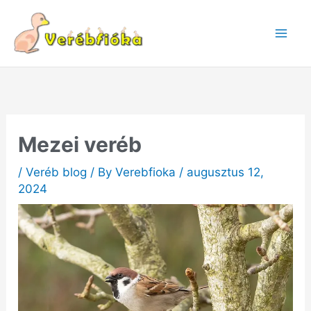
Skip
to
content
Mezei veréb
/
Veréb blog
/ By
Verebfioka
/
augusztus 12,
2024