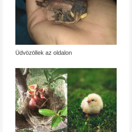
Üdvözöllek az oldalon