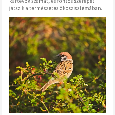
kártevők számát, és fontos szerepet
játszik a természetes ökoszisztémában.