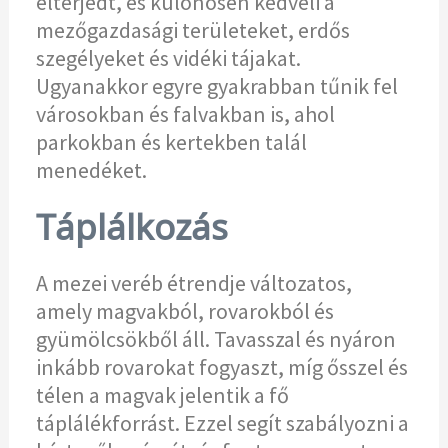
elterjedt, és különösen kedveli a
mezőgazdasági területeket, erdős
szegélyeket és vidéki tájakat.
Ugyanakkor egyre gyakrabban tűnik fel
városokban és falvakban is, ahol
parkokban és kertekben talál
menedéket.
Táplálkozás
A mezei veréb étrendje változatos,
amely magvakból, rovarokból és
gyümölcsökből áll. Tavasszal és nyáron
inkább rovarokat fogyaszt, míg ősszel és
télen a magvak jelentik a fő
táplálékforrást. Ezzel segít szabályozni a