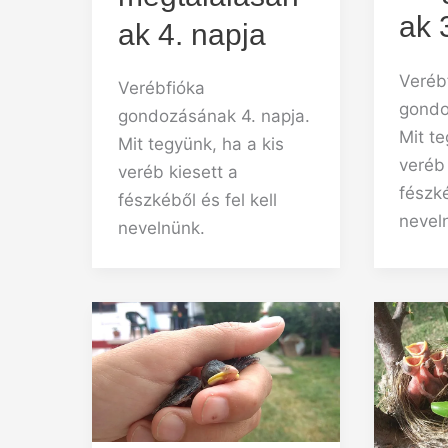
ak 
ak 4. napja
Veréb
Verébfióka
gondo
gondozásának 4. napja.
Mit te
Mit tegyünk, ha a kis
veréb 
veréb kiesett a
fészké
fészkéből és fel kell
nevel
nevelnünk.