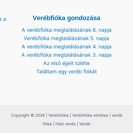
Verébfióka gondozása
z a
A verébfióka megtalálásának 6. napja
Verébfióka megtalálásának 5. napja
A verébfióka megtalálásának 4. napja
A verébfióka megtalálásának 3. napja
Az első éjjelt túlélte
Találtam egy veréb fiókát
Copyright © 2026 | Verébfióka | Verébfióka etetése | veréb
fióka | Házi veréb | Veréb