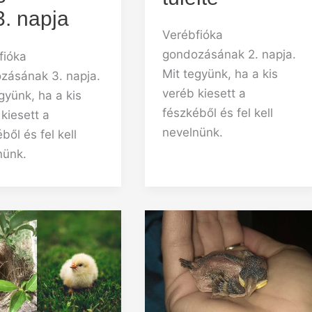
3. napja
Verébfióka
gondozásának 2. napja.
fióka
Mit tegyünk, ha a kis
zásának 3. napja.
veréb kiesett a
gyünk, ha a kis
fészkéből és fel kell
kiesett a
nevelnünk.
ből és fel kell
nünk.