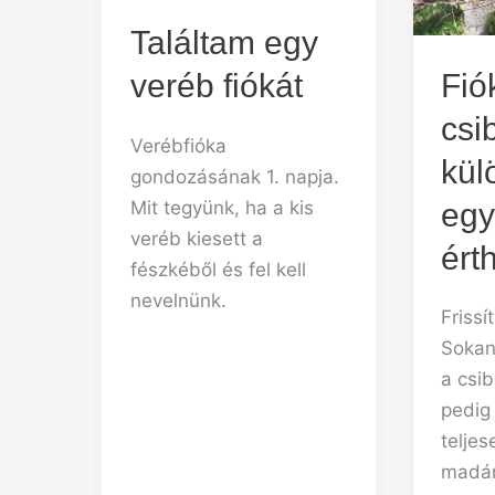
Találtam egy
Fió
veréb fiókát
csi
Verébfióka
kül
gondozásának 1. napja.
egy
Mit tegyünk, ha a kis
veréb kiesett a
ért
fészkéből és fel kell
nevelnünk.
Frissí
Sokan
a csi
pedig 
telje
madárt