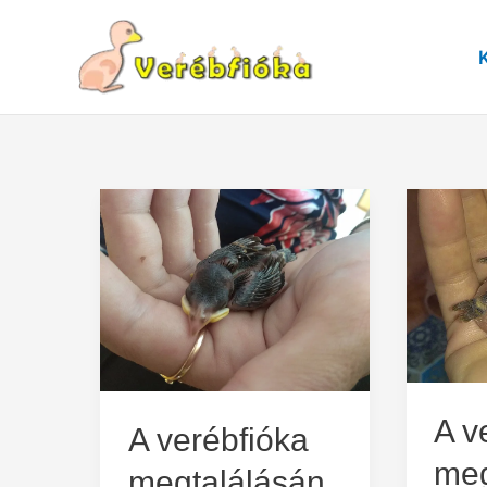
Skip
to
content
A v
A verébfióka
meg
megtalálásán