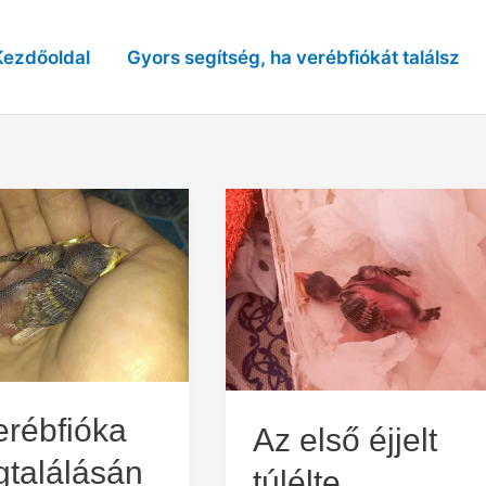
Kezdőoldal
Gyors segítség, ha verébfiókát találsz
erébfióka
Az első éjjelt
találásán
túlélte