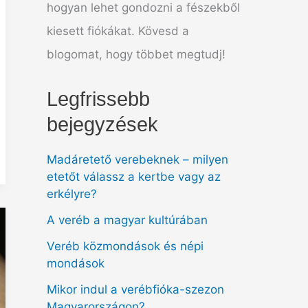
hogyan lehet gondozni a fészekből
kiesett fiókákat. Kövesd a
blogomat, hogy többet megtudj!
Legfrissebb
bejegyzések
Madáretető verebeknek – milyen
etetőt válassz a kertbe vagy az
erkélyre?
A veréb a magyar kultúrában
Veréb közmondások és népi
mondások
Mikor indul a verébfióka-szezon
Magyarországon?