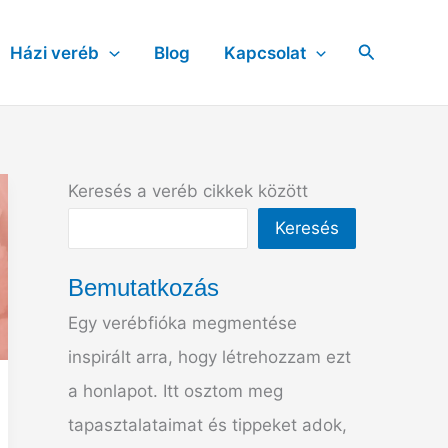
Search
Házi veréb
Blog
Kapcsolat
Keresés a veréb cikkek között
Keresés
Bemutatkozás
Egy verébfióka megmentése
inspirált arra, hogy létrehozzam ezt
a honlapot. Itt osztom meg
tapasztalataimat és tippeket adok,