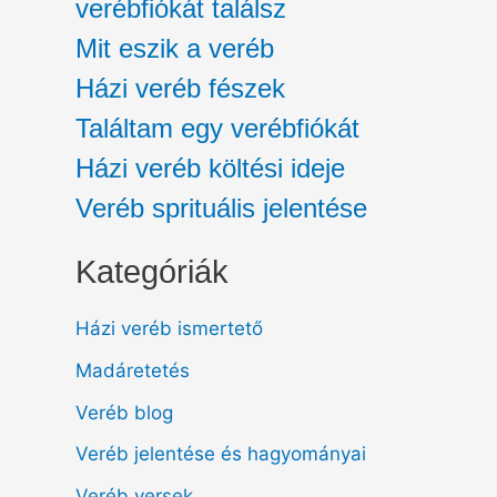
verébfiókát találsz
Mit eszik a veréb
Házi veréb fészek
Találtam egy verébfiókát
Házi veréb költési ideje
Veréb sprituális jelentése
Kategóriák
Házi veréb ismertető
Madáretetés
Veréb blog
Veréb jelentése és hagyományai
Veréb versek