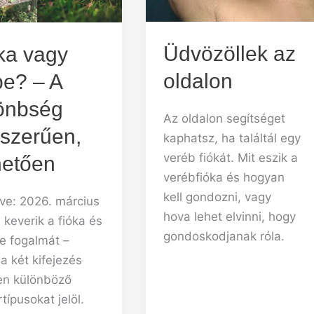
Üdvözöllek az
ka vagy
oldalon
be? – A
önbség
Az oldalon segítséget
szerűen,
kaphatsz, ha találtál egy
veréb fiókát. Mit eszik a
hetően
verébfióka és hogyan
kell gondozni, vagy
tve: 2026. március
hova lehet elvinni, hogy
 keverik a fióka és
gondoskodjanak róla.
be fogalmát –
a két kifejezés
sen különböző
ípusokat jelöl.