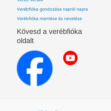
Verébfióka gondozása napról napra
Verébfióka mentése és nevelése
Kövesd a verébfióka
oldalt