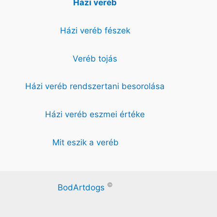
Házi veréb
Házi veréb fészek
Veréb tojás
Házi veréb rendszertani besorolása
Házi veréb eszmei értéke
Mit eszik a veréb
©
BodArtdogs